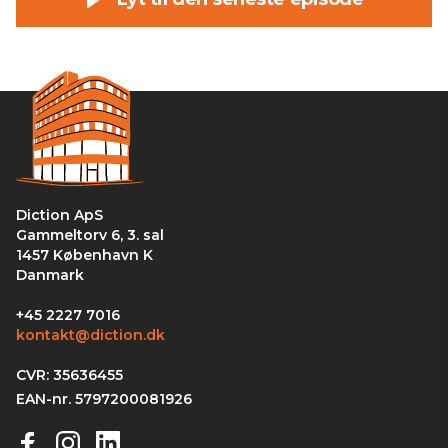
Diction ApS
Gammeltorv 6, 3. sal
1457 København K
Danmark
+45 2227 7016
kontakt@diction.dk
CVR: 35636455
EAN-nr. 5797200081926