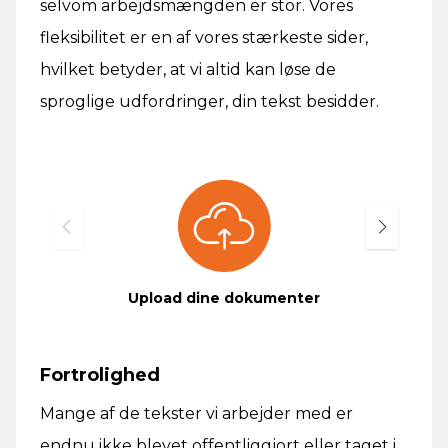
selvom arbejdsmængden er stor. Vores
fleksibilitet er en af vores stærkeste sider,
hvilket betyder, at vi altid kan løse de
sproglige udfordringer, din tekst besidder.
Betal
Upload dine dokumenter
Fortrolighed
Mange af de tekster vi arbejder med er
endnu ikke blevet offentliggjort eller taget i